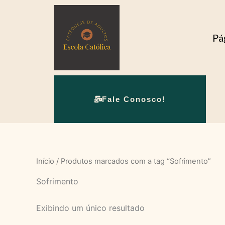
Ir
para
o
Pág
conteúdo
Fale Conosco!
Início
/ Produtos marcados com a tag “Sofrimento”
Sofrimento
Exibindo um único resultado