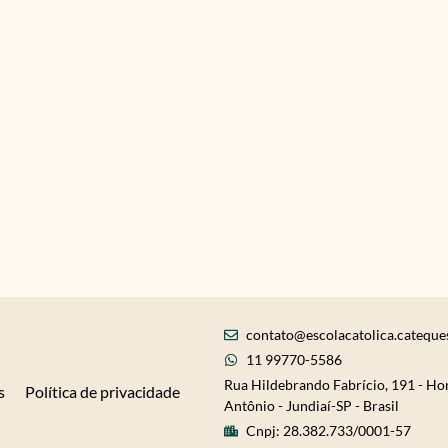
contato@escolacatolica.cateque
11 99770-5586
Rua Hildebrando Fabrício, 191 - Ho
s
Política de privacidade
Antônio - Jundiaí-SP - Brasil
Cnpj: 28.382.733/0001-57