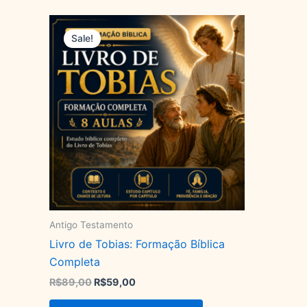
O
O
preço
preço
Sale!
original
atual
era:
é:
R$89,00.
R$59,00.
Antigo Testamento
Livro de Tobias: Formação Bíblica
Completa
R$
89,00
R$
59,00