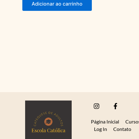
Adicionar ao carrinho
I
F
n
a
s
c
t
e
Página Inicial
Curso
a
b
Log In
Contato
g
o