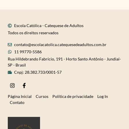
Escola Católica - Catequese de Adultos
Todos os direitos reservados
contato@escolacatolica.catequesedeadultos.com.br
11 99770-5586
Rua Hildebrando Fabrício, 191 - Horto Santo Antônio - Jundiaí-
SP - Brasil
Cnpj: 28.382.733/0001-57
I
F
n
a
s
c
Página Inicial
Cursos
Política de privacidade
Log In
t
e
Contato
a
b
g
o
r
o
a
k
m
-