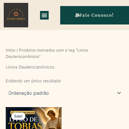
Ir
para
Fale Conosco!
o
conteúdo
Início
/ Produtos marcados com a tag “Livros
Deuterocanônicos”
Livros Deuterocanônicos
Exibindo um único resultado
O
O
preço
preço
Sale!
original
atual
era:
é:
R$89,00.
R$59,00.