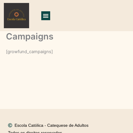
Ir
para
o
conteúdo
Página Inicial
Política De Devolução
Campaigns
[growfund_campaigns]
Escola Católica - Catequese de Adultos
Todos os direitos reservados