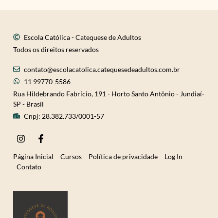
Escola Católica - Catequese de Adultos
Todos os direitos reservados
contato@escolacatolica.catequesedeadultos.com.br
11 99770-5586
Rua Hildebrando Fabrício, 191 - Horto Santo Antônio - Jundiaí-
SP - Brasil
Cnpj: 28.382.733/0001-57
I
F
n
a
s
c
Página Inicial
Cursos
Política de privacidade
Log In
t
e
Contato
a
b
g
o
r
o
a
k
m
-
f