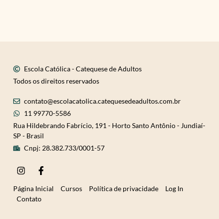
Escola Católica - Catequese de Adultos
Todos os direitos reservados
contato@escolacatolica.catequesedeadultos.com.br
11 99770-5586
Rua Hildebrando Fabrício, 191 - Horto Santo Antônio - Jundiaí-
SP - Brasil
Cnpj: 28.382.733/0001-57
I
F
n
a
s
c
Página Inicial
Cursos
Política de privacidade
Log In
t
e
Contato
a
b
g
o